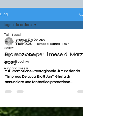
Blog
legna da ardere
Tutti i post
Impresa Elio De Luca
legna da ardere
1 mar 2025
Tempo di lettura: 1 min
Pellet
Promozione per il mese di Marzo
Legname da lavoro
2025
Lavori Boschivi
Rincaro prezzi
**🌲 Promozione Prestagionale 🌲** L'azienda
**Impresa De Luca Elio & Juri** è lieta di
annunciare una fantastica promozione...