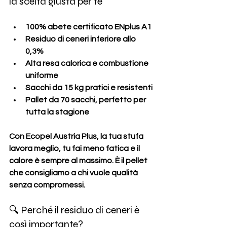
la scelta giusta per te
100% abete certificato ENplus A1
Residuo di ceneri inferiore allo 
0,3%
Alta resa calorica e combustione 
uniforme
Sacchi da 15 kg pratici e resistenti
Pallet da 70 sacchi, perfetto per 
tutta la stagione
Con Ecopel Austria Plus, la tua stufa 
lavora meglio, tu fai meno fatica e il 
calore è sempre al massimo. È il pellet 
che consigliamo a chi vuole 
qualità 
senza compromessi
. 
🔍 Perché il residuo di ceneri è 
così importante?