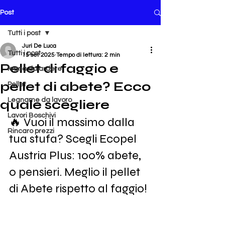
Post
Tutti i post
Juri De Luca
Tutti i post
15 set 2025
Tempo di lettura: 2 min
Pellet di faggio e
legna da ardere
pellet di abete? Ecco
Pellet
Legname da lavoro
quale scegliere
Lavori Boschivi
🔥 Vuoi il massimo dalla 
Rincaro prezzi
tua stufa? Scegli Ecopel 
Austria Plus: 100% abete, 
0 pensieri. Meglio il pellet 
di Abete rispetto al faggio!