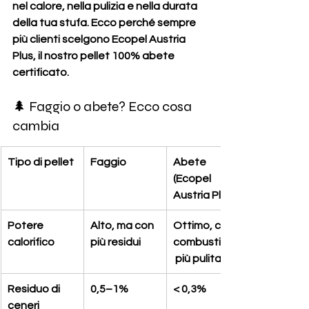
nel calore, nella pulizia e nella durata 
della tua stufa. Ecco perché sempre 
più clienti scelgono 
Ecopel Austria 
Plus
, il nostro pellet 100% abete 
certificato.
🌲 Faggio o abete? Ecco cosa 
cambia
Tipo di pellet
Faggio
Abete 
(Ecopel 
Austria Plus)
Potere 
Alto, ma con 
Ottimo, con 
calorifico
più residui
combustione
 più pulita
Residuo di 
0,5–1%
< 0,3%
ceneri