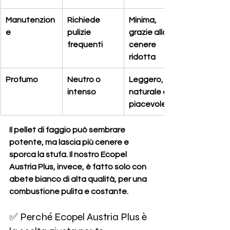
Manutenzion
Richiede 
Minima, 
e
pulizie 
grazie alla 
frequenti
cenere 
ridotta
Profumo
Neutro o 
Leggero, 
intenso
naturale e 
piacevole
Il pellet di faggio può sembrare 
potente, ma lascia più cenere e 
sporca la stufa. Il nostro 
Ecopel 
Austria Plus
, invece, è fatto solo con 
abete bianco di alta qualità, per una 
combustione pulita e costante.
✅ Perché Ecopel Austria Plus è 