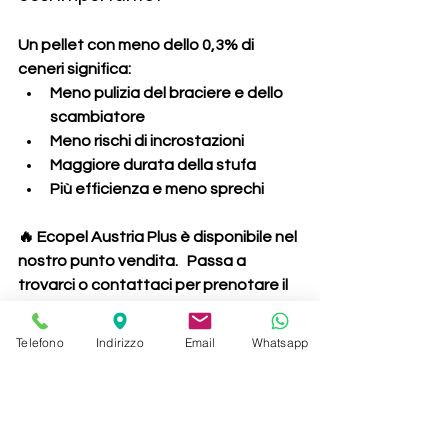
Un pellet con 
meno dello 0,3% di 
ceneri
 significa:
Meno pulizia del braciere e dello 
scambiatore
Meno rischi di incrostazioni
Maggiore durata della stufa
Più efficienza e meno sprechi
🔥 
Ecopel Austria Plus è disponibile nel 
nostro punto vendita.
   Passa a 
trovarci o contattaci per prenotare il 
tuo pallet: il calore dell’abete ti 
sorprenderà.
Telefono
Indirizzo
Email
Whatsapp
Prezzi riscaldamento
Rincaro prezzi
Pellet
ecopel austria plus
pellet di abete
100% abete
miglior pellet
consegna pellet
Pellet
Rincaro prezzi